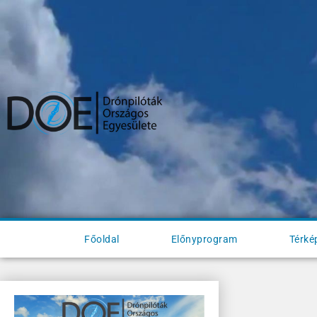
Főoldal
Előnyprogram
Térké