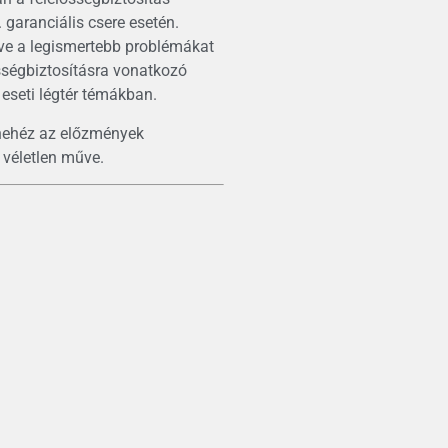
. garanciális csere esetén.
ezve a legismertebb problémákat
ősségbiztosításra vonatkozó
 eseti légtér témákban.
t, nehéz az előzmények
 véletlen műve.