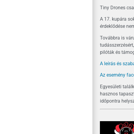
Tiny Drones csa
A 17. kupára sok
érdeklődése nem
Továbbra is vár
tudásszerzésért,
pilóták és támog
A leírás és szabá
Az esemény faceb
Egyesületi talál
hasznos tapaszt
időpontra helysz