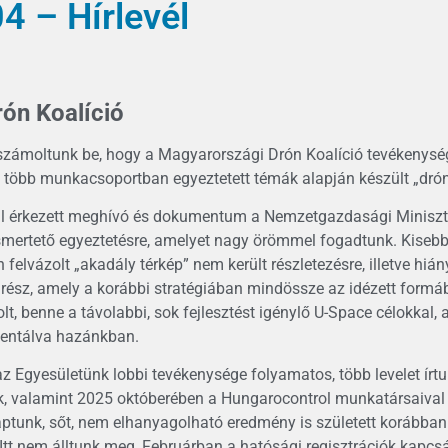
4 – Hírlevél
ón Koalíció
számoltunk be, hogy a Magyarországi Drón Koalíció tevékenység
a több munkacsoportban egyeztetett témák alapján készült „drón 
ul érkezett meghívó és dokumentum a Nemzetgazdasági Miniszt
ismertető egyeztetésre, amelyet nagy örömmel fogadtunk. Kisebb
felvázolt „akadály térkép” nem került részletezésre, illetve hián
 rész, amely a korábbi stratégiában mindössze az idézett formáb
lt, benne a távolabbi, sok fejlesztést igénylő U-Space célokkal
mentálva hazánkban.
az Egyesületünk lobbi tevékenysége folyamatos, több levelet írt
, valamint 2025 októberében a Hungarocontrol munkatársaival f
ptunk, sőt, nem elhanyagolható eredmény is született korábban a
Itt nem álltunk meg, Februárban a hatósági regisztrációk kapcsá