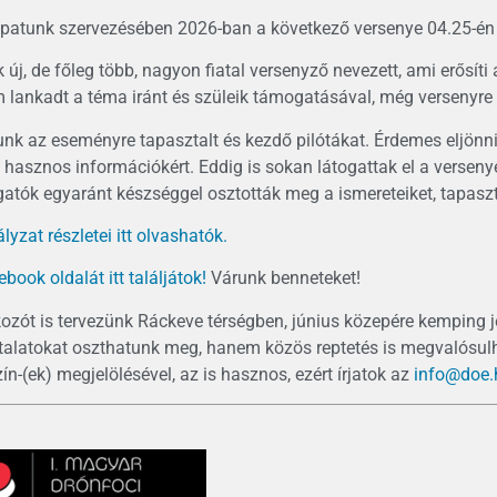
patunk szervezésében 2026-ban a következő versenye 04.25-én k
 új, de főleg több, nagyon fiatal versenyző nevezett, ami erősíti 
 lankadt a téma iránt és szüleik támogatásával, még versenyre 
unk az eseményre tapasztalt és kezdő pilótákat. Érdemes eljön
 hasznos információkért. Eddig is sokan látogattak el a verseny
atók egyaránt készséggel osztották meg a ismereteiket, tapasztala
lyzat részletei itt olvashatók.
ook oldalát itt találjátok!
Várunk benneteket!
kozót is tervezünk Ráckeve térségben, június közepére kemping j
alatokat oszthatunk meg, hanem közös reptetés is megvalósulha
ín-(ek) megjelölésével, az is hasznos, ezért írjatok az
info@doe.