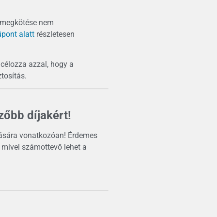
ek megkötése nem
pont alatt
részletesen
 célozza azzal, hogy a
tosítás.
zőbb díjakért!
ítására vonatkozóan! Érdemes
, mivel számottevő lehet a