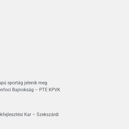
apú sportág jelenik meg
rónfoci Bajnokság – PTE KPVK
ejlesztési Kar – Szekszárdi