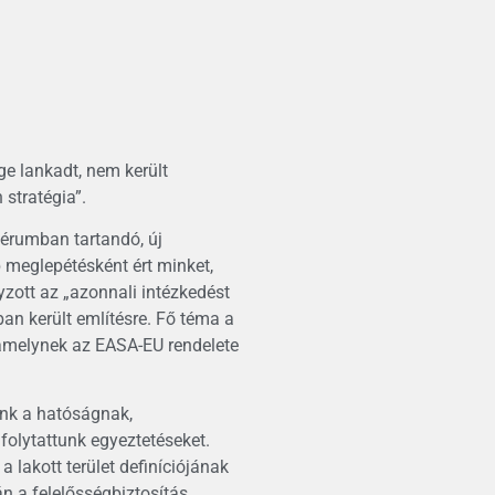
e lankadt, nem került
stratégia”.
érumban tartandó, új
 meglepétésként ért minket,
yzott az „azonnali intézkedést
an került említésre. Fő téma a
, amelynek az EASA-EU rendelete
unk a hatóságnak,
olytattunk egyeztetéseket.
 lakott terület definíciójának
n a felelősségbiztosítás