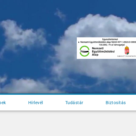
pek
Hírlevél
Tudástár
Biztosítás