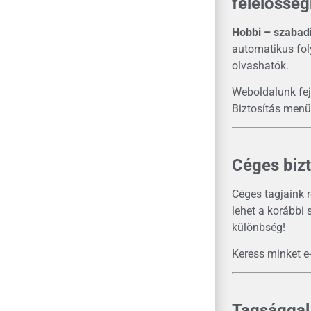
felelősség
Hobbi – szabadi
automatikus fol
olvashatók.
Weboldalunk fej
Biztosítás menüp
Céges bizt
Céges tagjaink 
lehet a korábbi 
különbség!
Keress minket e
Tagsággal