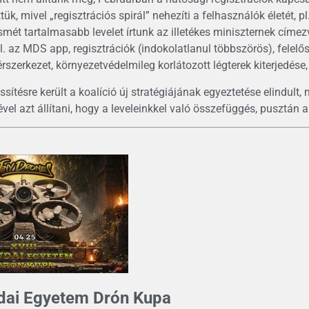
ük, mivel „regisztrációs spirál” nehezíti a felhasználók életét, pl
smét tartalmasabb levelet írtunk az illetékes miniszternek cím
l. az MDS app, regisztrációk (indokolatlanul többszörös), felel
érszerkezet, környezetvédelmileg korlátozott légterek kiterjedése,
issítésre került a koalíció új stratégiájának egyeztetése elindul
vel azt állítani, hogy a leveleinkkel való összefüggés, pusztán a
udai Egyetem Drón Kupa