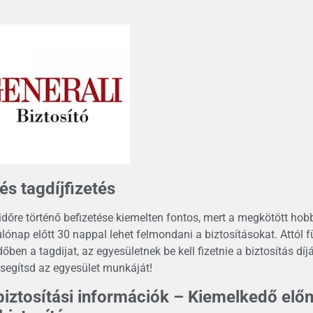
és tagdíjfizetés
időre történő befizetése kiemelten fontos, mert a megkötött hobb
ulónap előtt 30 nappal lehet felmondani a biztosításokat. Attól 
időben a tagdijat, az egyesületnek be kell fizetnie a biztosítás dí
l segítsd az egyesület munkáját!
biztosítási információk – Kiemelkedő előn