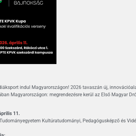
 diáksport indul Magyarországon! 2026 tavaszán új, innovációal
mában Magyarországon: megrendezésre kerül az Első Magyar D
prilis 11.
Tudományegyetem Kultúratudományi, Pedagógusképző és Vidékf
ja: