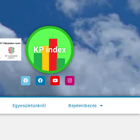
KP index
Egyesületünkről
Bejelentkezés