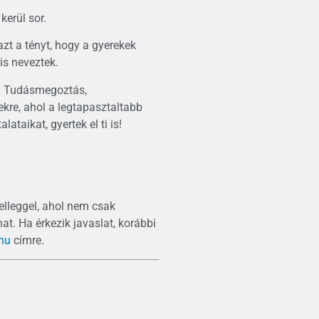
erül sor.
azt a tényt, hogy a gyerekek
is neveztek.
ni Tudásmegoztás,
ekre, ahol a legtapasztaltabb
taikat, gyertek el ti is!
elleggel, ahol nem csak
t. Ha érkezik javaslat, korábbi
hu
címre.