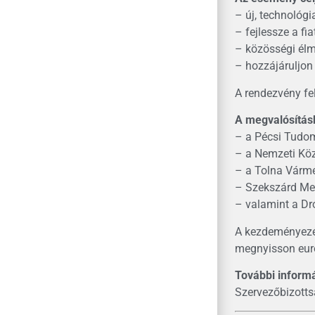
– új, technológi
– fejlessze a fi
– közösségi élm
– hozzájáruljon
A rendezvény fe
A megvalósításb
– a Pécsi Tudo
– a Nemzeti Köz
– a Tolna Várm
– Szekszárd Me
– valamint a D
A kezdeményezés
megnyisson euró
További informá
Szervezőbizott