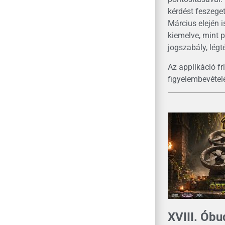
kérdést feszegett
Március elején i
kiemelve, mint p
jogszabály, légt
Az applikáció fr
figyelembevételé
XVIII. Ób