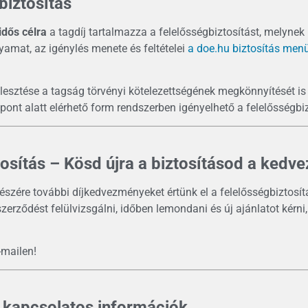
biztosítás
dős célra
a tagdíj tartalmazza a felelősségbiztosítást, melyn
yamat, az igénylés menete és feltételei
a doe.hu biztosítás menü
lesztése a tagság törvényi kötelezettségének megkönnyítését is
ont alatt elérhető form rendszerben igényelhető a felelősségbiz
osítás – Kösd újra a biztosításod a kedve
részére további díjkedvezményeket értünk el a felelősségbiztos
szerződést felülvizsgálni, időben lemondani és új ajánlatot kérni
-mailen!
 kapcsolatos információk