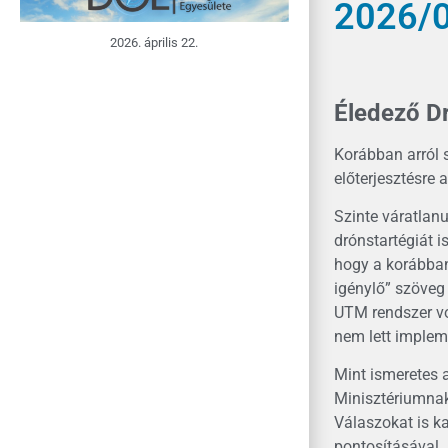
2026/0
2026. április 22.
Éledező Dr
Korábban arról 
előterjesztésre 
Szinte váratlan
drónstartégiát 
hogy a korábban 
igénylő” szöveg
UTM rendszer vo
nem lett imple
Mint ismeretes 
Minisztériumnak
Válaszokat is ka
pontosításával. 