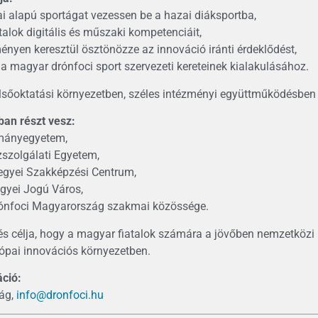
ai alapú sportágat vezessen be a hazai diáksportba,
atalok digitális és műszaki kompetenciáit,
ényen keresztül ösztönözze az innováció iránti érdeklődést,
 a magyar drónfoci sport szervezeti kereteinek kialakulásához.
lsőoktatási környezetben, széles intézményi együttműködésben
an részt vesz:
mányegyetem,
szolgálati Egyetem,
egyei Szakképzési Centrum,
gyei Jogú Város,
rónfoci Magyarország szakmai közössége.
 célja, hogy a magyar fiatalok számára a jövőben nemzetközi 
pai innovációs környezetben.
ció:
ság,
info@dronfoci.hu