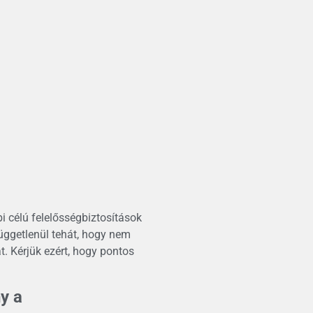
i célú felelősségbiztosítások
függetlenül tehát, hogy nem
ját. Kérjük ezért, hogy pontos
y a