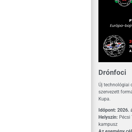
Drónfoci
Új technológiai
szervezett for
Kupa.
Időpont: 2026. á
Helyszín:
Pécsi 
kampusz
Az esemény cél