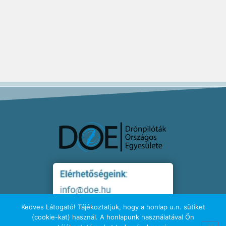
Kedves Látogató! Tájékoztatjuk, hogy a honlap u.n. sütiket
(cookie-kat) használ. A honlapunk használatával Ön