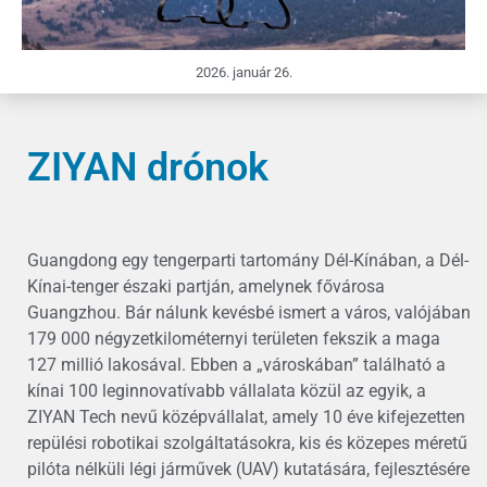
2026. január 26.
ZIYAN drónok
Guangdong egy tengerparti tartomány Dél-Kínában, a Dél-
Kínai-tenger északi partján, amelynek fővárosa
Guangzhou. Bár nálunk kevésbé ismert a város, valójában
179 000 négyzetkilométernyi területen fekszik a maga
127 millió lakosával. Ebben a „városkában” található a
kínai 100 leginnovatívabb vállalata közül az egyik, a
ZIYAN Tech nevű középvállalat, amely 10 éve kifejezetten
repülési robotikai szolgáltatásokra, kis és közepes méretű
pilóta nélküli légi járművek (UAV) kutatására, fejlesztésére