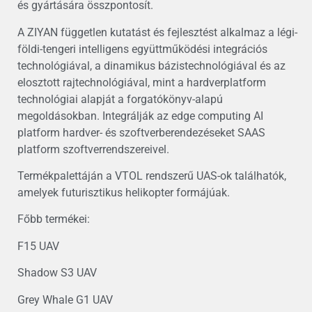
és gyártására összpontosít.
A ZIYAN független kutatást és fejlesztést alkalmaz a légi-
földi-tengeri intelligens együttműködési integrációs
technológiával, a dinamikus bázistechnológiával és az
elosztott rajtechnológiával, mint a hardverplatform
technológiai alapját a forgatókönyv-alapú
megoldásokban. Integrálják az edge computing AI
platform hardver- és szoftverberendezéseket SAAS
platform szoftverrendszereivel.
Termékpalettáján a VTOL rendszerű UAS-ok találhatók,
amelyek futurisztikus helikopter formájúak.
Főbb termékei:
F15 UAV
Shadow S3 UAV
Grey Whale G1 UAV