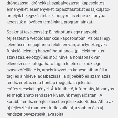
drónozással, drónokkal, szabályozással kapcsolatos
élményeket, eseményeket, tapasztalatokat és lájkoljátok,
amelyik bejegyzés tetszik, hogy mi is ebbe az irányba
keressük a jövőben témáinkat, programjainkat.
Szakmai tevékenység: Elindítottunk egy nagyobb
fejlesztést a weboldalunkkal kapcsolatban. Az oldal egy
jelentősen megújítandó felületen van, amelynek egyes
funkciói jelenleg használhatatlanok. (pl. elektronikus
szavazás, e-közgyűlés stb.) Mivel a honlapnak van
ellenőrzéssel látogatható tagi felülete és elnökségi
szavazófelülete is, amely közvetlen kapcsolatban áll a
tagi és a hírlevél adatbázissal, a díjbekérő és számlázási
rendszerrel, ezért a honlap megújítása jelentős
erőfeszítéseket igényel. Áttekinthető, informatív, látványos
és megbízható rendszert kívánunk megvalósítani. A
korábbi rendszer fejlesztésében jeleskedő Rudics Attila az
új fejlesztést már nem tudta vállalni, azonban ő is új
rendszer bevezetését javasolta.