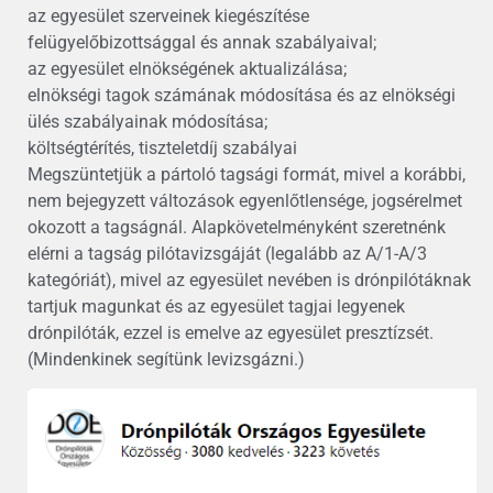
az egyesület szerveinek kiegészítése
felügyelőbizottsággal és annak szabályaival;
az egyesület elnökségének aktualizálása;
elnökségi tagok számának módosítása és az elnökségi
ülés szabályainak módosítása;
költségtérítés, tiszteletdíj szabályai
Megszüntetjük a pártoló tagsági formát, mivel a korábbi,
nem bejegyzett változások egyenlőtlensége, jogsérelmet
okozott a tagságnál. Alapkövetelményként szeretnénk
elérni a tagság pilótavizsgáját (legalább az A/1-A/3
kategóriát), mivel az egyesület nevében is drónpilótáknak
tartjuk magunkat és az egyesület tagjai legyenek
drónpilóták, ezzel is emelve az egyesület presztízsét.
(Mindenkinek segítünk levizsgázni.)