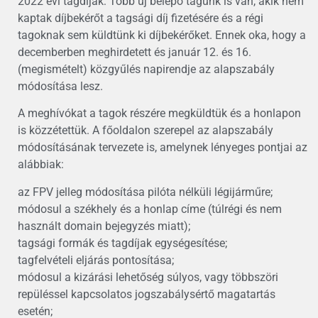
2022 évi tagdíjak: Több új belépő tagunk is van, akik nem
kaptak díjbekérőt a tagsági díj fizetésére és a régi
tagoknak sem küldtünk ki díjbekérőket. Ennek oka, hogy a
decemberben meghirdetett és január 12. és 16.
(megismételt) közgyűlés napirendje az alapszabály
módosítása lesz.
A meghívókat a tagok részére megküldtük és a honlapon
is közzétettük. A főoldalon szerepel az alapszabály
módosításának tervezete is, amelynek lényeges pontjai az
alábbiak:
az FPV jelleg módosítása pilóta nélküli légijárműre;
módosul a székhely és a honlap címe (túlrégi és nem
használt domain bejegyzés miatt);
tagsági formák és tagdíjak egységesítése;
tagfelvételi eljárás pontosítása;
módosul a kizárási lehetőség súlyos, vagy többszöri
repüléssel kapcsolatos jogszabálysértő magatartás
esetén;