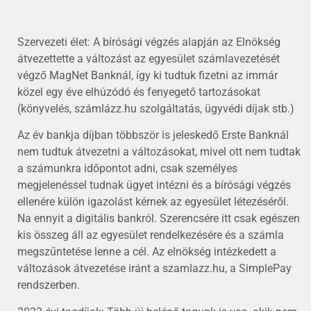
Szervezeti élet: A bírósági végzés alapján az Elnökség
átvezettette a változást az egyesület számlavezetését
végző MagNet Banknál, így ki tudtuk fizetni az immár
közel egy éve elhúzódó és fenyegető tartozásokat
(könyvelés, számlázz.hu szolgáltatás, ügyvédi díjak stb.)
Az év bankja díjban többször is jeleskedő Erste Banknál
nem tudtuk átvezetni a változásokat, mivel ott nem tudtak
a számunkra időpontot adni, csak személyes
megjelenéssel tudnak ügyet intézni és a bírósági végzés
ellenére külön igazolást kérnek az egyesület létezéséről.
Na ennyit a digitális bankról. Szerencsére itt csak egészen
kis összeg áll az egyesület rendelkezésére és a számla
megszűntetése lenne a cél. Az elnökség intézkedett a
változások átvezetése iránt a szamlazz.hu, a SimplePay
rendszerben.