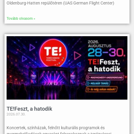
Oldenburg-Hatten repülőtéren (UAS German Flight Center)
Tovább olvasom »
TE!Feszt, a hatodik
2026.07.30.
Koncertek, színházak, felnőtt kulturális programok és
gyermekelőadások egyaránt felsorakoznak a terézvárosi