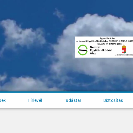
pek
Hírlevél
Tudástár
Biztosítás