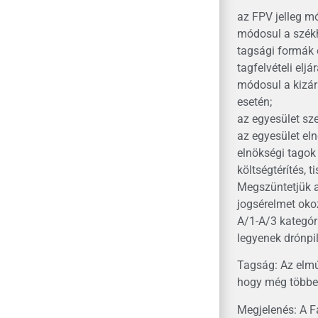
az FPV jelleg mó
módosul a székh
tagsági formák 
tagfelvételi eljá
módosul a kizár
esetén;
az egyesület sze
az egyesület el
elnökségi tagok
költségtérítés, t
Megszüntetjük a
jogsérelmet oko
A/1-A/3 kategóri
legyenek drónpil
Tagság: Az elmú
hogy még többen
Megjelenés: A F