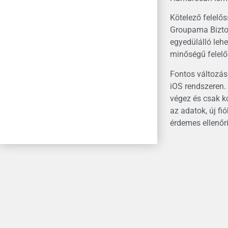
Kötelező felelős
Groupama Biztos
egyedülálló leh
minőségű felelő
Fontos változás:
iOS rendszeren.
végez és csak k
az adatok, új fi
érdemes ellenőr