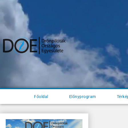
Főoldal
Előnyprogram
Térké