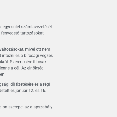
 az egyesület számlavezetését
s fenyegető tartozásokat
változásokat, mivel ott nem
intézni és a bírósági végzés
nkról. Szerencsére itt csak
lenne a cél. Az elnökség
en.
ági díj fizetésére és a régi
tett és január 12. és 16.
alon szerepel az alapszabály