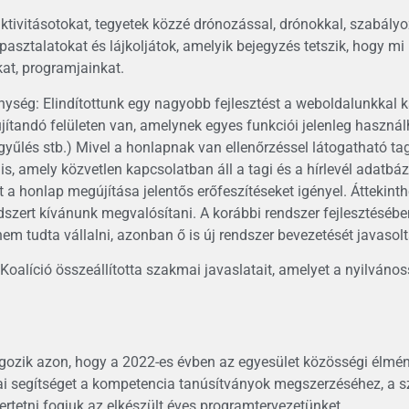
aktivitásotokat, tegyetek közzé drónozással, drónokkal, szabály
asztalatokat és lájkoljátok, amelyik bejegyzés tetszik, hogy mi
at, programjainkat.
ység: Elindítottunk egy nagyobb fejlesztést a weboldalunkkal k
ítandó felületen van, amelynek egyes funkciói jelenleg használh
yűlés stb.) Mivel a honlapnak van ellenőrzéssel látogatható tagi
is, amely közvetlen kapcsolatban áll a tagi és a hírlevél adatbáz
rt a honlap megújítása jelentős erőfeszítéseket igényel. Áttekinth
szert kívánunk megvalósítani. A korábbi rendszer fejlesztésében
nem tudta vállalni, azonban ő is új rendszer bevezetését javasolt
Koalíció összeállította szakmai javaslatait, amelyet a nyilváno
gozik azon, hogy a 2022-es évben az egyesület közösségi élmény
 segítséget a kompetencia tanúsítványok megszerzéséhez, a s
tetni fogjuk az elkészült éves programtervezetünket.