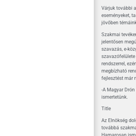
Várjuk további 
eseményeket, tap
jövőben témáink
Szakmai tevéken
jelentősen megúj
szavazás, e-közg
szavazófelülete 
rendszerrel, ezé
megbízható rend
fejlesztést már 
-A Magyar Drón 
ismertetünk.
Title
Az Elnökség dol
továbbá szakmai
Hamarosan ismer