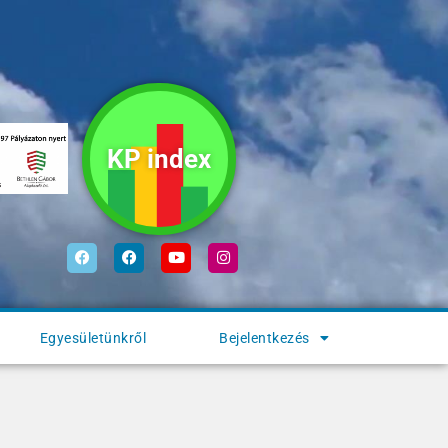
KP index
Egyesületünkről
Bejelentkezés