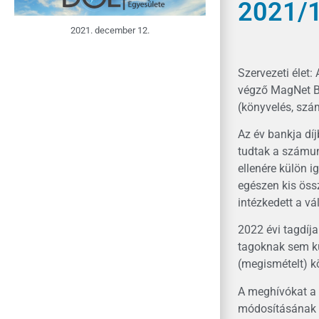
2021/1
2021. december 12.
Szervezeti élet:
végző MagNet Ba
(könyvelés, szám
Az év bankja díj
tudtak a számun
ellenére külön i
egészen kis öss
intézkedett a v
2022 évi tagdíja
tagoknak sem kü
(megismételt) k
A meghívókat a 
módosításának t