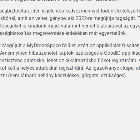
ségbiztosítás: Idén is jelentős kedvezménnyel tudunk kötelező fe
ítónál, amit az vehet igénybe, aki 2022-re megújítja tagságát. 
etőségeket is kínálunk majd, valamint német biztosítóval az egy
sségbiztosítás megteremtése érdekében már egyeztetünk.
 Megújult a MyDroneSpace felület, ezért az applikációt frissíte
 Amennyiben hibaüzenetet kaptok, szükséges a GoodID applikációt
onzisztens adatokkal lehet az alkalmazásba fiókot regisztráln
ókot kell a helyes adatokkal regisztrálni. Az igazolványok képei 
izni (nem látható néhány készüléken, görgetni szükséges).