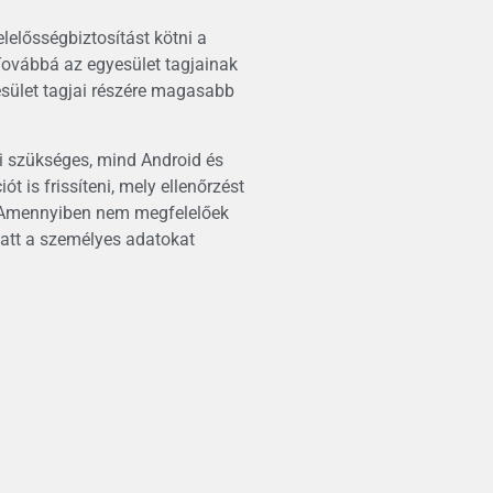
lelősségbiztosítást kötni a
Továbbá az egyesület tagjainak
esület tagjai részére magasabb
ni szükséges, mind Android és
 is frissíteni, mely ellenőrzést
i. Amennyiben nem megfelelőek
alatt a személyes adatokat