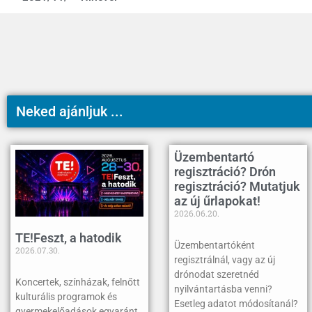
Neked ajánljuk ...
Üzembentartó
regisztráció? Drón
regisztráció? Mutatjuk
az új űrlapokat!
2026.06.20.
TE!Feszt, a hatodik
Üzembentartóként
2026.07.30.
regisztrálnál, vagy az új
drónodat szeretnéd
Koncertek, színházak, felnőtt
nyilvántartásba venni?
kulturális programok és
Esetleg adatot módosítanál?
gyermekelőadások egyaránt