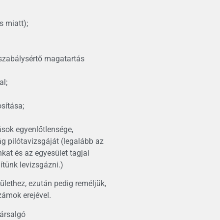
 miatt);
gszabálysértő magatartás
al;
sítása;
ások egyenlőtlensége,
g pilótavizsgáját (legalább az
kat és az egyesület tagjai
ítünk levizsgázni.)
lethez, ezután pedig reméljük,
ámok erejével.
ársalgó