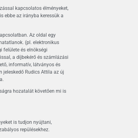
ozással kapcsolatos élményeket,
 is ebbe az irányba keressük a
apcsolatban. Az oldal egy
atatlanok. (pl. elektronikus
 felülete és elnökségi
issal, a díjbekérő és számlázási
ető, informatív, látványos és
 jeleskedő Rudics Attila az új
a.
sságra hozatalát követően mi is
eket is tudjon nyújtani,
zabályos repülésekhez.