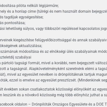
dosítása pilóta nélküli légijárműre;
ely és a honlap címe (túlrégi és nem használt domain bejegyzés
és tagdíjak egységesítése;
rás pontosítása;
ási lehetőség súlyos, vagy többszöri repüléssel kapcsolatos jo
rveinek kiegészítése felügyelőbizottsággal és annak szabályaiv
nökségének aktualizálása;
 számának módosítása és az elnökségi ülés szabályainak módo
iszteletdíj szabályai
 pártoló tagsági formát, mivel a korábbi, nem bejegyzett változ
zott a tagságnál. Alapkövetelményként szeretnénk elérni a tagsá
át), mivel az egyesület nevében is drónpilótáknak tartjuk magun
óták, ezzel is emelve az egyesület presztízsét. (Mindenkinek seg
lt években sokan csatlakoztatok közösségi előnyökért az egyesü
 leszünk és a növekvő közösség még több előnyhöz juthat a sz
acebook oldalon – Drónpilóták Országos Egyesülete és a DOE T