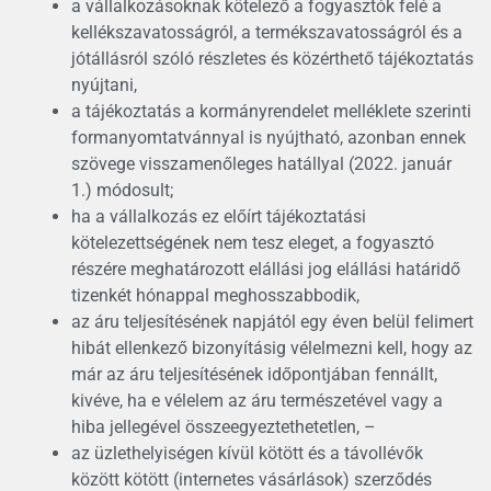
a vállalkozásoknak kötelező a fogyasztók felé a
kellékszavatosságról, a termékszavatosságról és a
jótállásról szóló részletes és közérthető tájékoztatás
nyújtani,
a tájékoztatás a kormányrendelet melléklete szerinti
formanyomtatvánnyal is nyújtható, azonban ennek
szövege visszamenőleges hatállyal (2022. január
1.) módosult;
ha a vállalkozás ez előírt tájékoztatási
kötelezettségének nem tesz eleget, a fogyasztó
részére meghatározott elállási jog elállási határidő
tizenkét hónappal meghosszabbodik,
az áru teljesítésének napjától egy éven belül felimert
hibát ellenkező bizonyításig vélelmezni kell, hogy az
már az áru teljesítésének időpontjában fennállt,
kivéve, ha e vélelem az áru természetével vagy a
hiba jellegével összeegyeztethetetlen, –
az üzlethelyiségen kívül kötött és a távollévők
között kötött (internetes vásárlások) szerződés