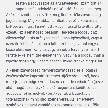
esetén a fogyasztót az áru átvételétől számított 14
napon belül indokolás nélküli elállási jog illeti meg.
Szűkült azonban a vevőket megillető kellékszavatossági
jogosultság. Míg korábban a hibát a vevő a kötelezett
költségére maga kijavíthatta vagy mással kijavíttathatta,
ezentúl ez a lehetőség bezárult. Helyette a jogosult az
ellenszolgáltatás arányos leszállítása igényelheti, vagy a
szerződéstől elállhat, ha a kötelezett a kijavítást vagy a
kicserélést nem vállalta, vagy ennek a törvényben előírt
feltételekkel nem tud eleget tenni, vagy ha a jogosultnak a
kijavításhoz vagy kicseréléshez fűződő érdeke megszűnt.
A kellékszavatosság, termékszavatosság és a jótállás
érvényesítése kapcsán érdemes tájékozódni arról, hogy
mely jogosultságok vonatkoznak minden vásárlóra (azaz
akár magánszemélyként, akár cégesként került sor az
adásvételre) és melyek vonatkoznak a kizárólag a
fogyasztónak minősülő személyekre. Az ismertetett
szabályok a hazai vásárlásokra vonatkoznak, a külföldi