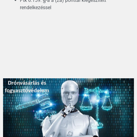
Ptk 6:159. §-a a (2a) ponttal kiegészített
rendelkezéssel