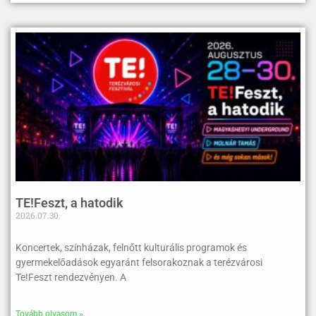
TE!Feszt, a hatodik
2026.07.30.
Koncertek, színházak, felnőtt kulturális programok és
gyermekelőadások egyaránt felsorakoznak a terézvárosi
Te!Feszt rendezvényen. A
Tovább olvasom »