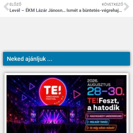
ELŐZŐ
KÖVETKEZŐ
Levél – ÉKM Lázár Jánosnak
Ismét a büntetés-végrehajtás
Neked ajánljuk ...