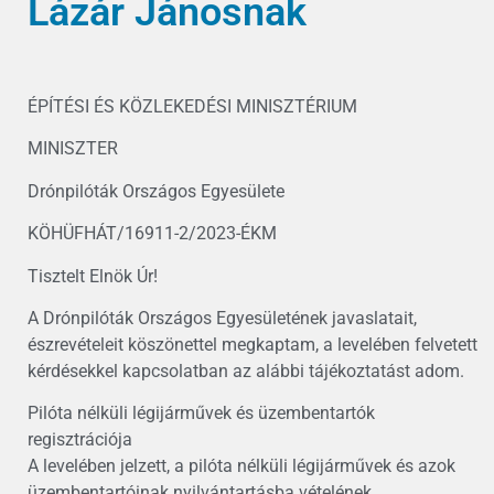
Lázár Jánosnak
ÉPÍTÉSI ÉS KÖZLEKEDÉSI MINISZTÉRIUM
MINISZTER
Drónpilóták Országos Egyesülete
KÖHÜFHÁT/16911-2/2023-ÉKM
Tisztelt Elnök Úr!
A Drónpilóták Országos Egyesületének javaslatait,
észrevételeit köszönettel megkaptam, a levelében felvetett
kérdésekkel kapcsolatban az alábbi tájékoztatást adom.
Pilóta nélküli légijárművek és üzembentartók
regisztrációja
A levelében jelzett, a pilóta nélküli légijárművek és azok
üzembentartóinak nyilvántartásba vételének