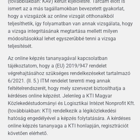
(továbbiakban: KAV) került kijelölésre. Tárcám előtt is
ismert az a más tagállamokban bevezetett gyakorlat,
hogy a vizsgázók az online vizsgát otthonaikból
teljesíthetik, így folyamatban van annak vizsgálata, hogy
a vizsga integritásának megtartása mellett milyen
módosításokkal lehet egyszerűbbé tenni a vizsga
teljesítését.
Az online képzés tananyagával kapcsolatban
tájékoztatom, hogy a (EU) 2019/947 rendelet
végrehajtásához szükséges rendelkezéseket tartalmazó
6/2021. (II. 5.) ITM rendelet teremti meg annak
feltételrendszerét, hogy mely szervezet biztosíthatja a
kérdéses online képzést. Jelenleg a KTI Magyar
Közlekedéstudományi és Logisztikai Intézet Nonprofit Kft.
(továbbiakban: KTI) rendelkezik a légiközlekedési
hatóság engedélyével a képzés folytatására. A kérdéses
online képzés tananyaga a KTI honlapján, regisztrációt
követően elérhető.