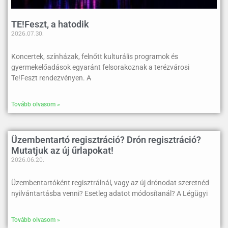
TE!Feszt, a hatodik
2026.07.30.
Koncertek, színházak, felnőtt kulturális programok és
gyermekelőadások egyaránt felsorakoznak a terézvárosi
Te!Feszt rendezvényen. A
Tovább olvasom »
Üzembentartó regisztráció? Drón regisztráció?
Mutatjuk az új űrlapokat!
2026.06.20.
Üzembentartóként regisztrálnál, vagy az új drónodat szeretnéd
nyilvántartásba venni? Esetleg adatot módosítanál? A Légügyi
Tovább olvasom »