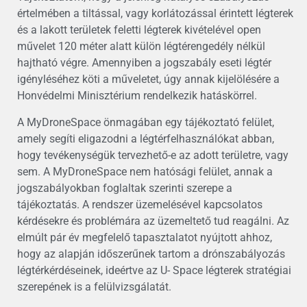
értelmében a tiltással, vagy korlátozással érintett légterek
és a lakott területek feletti légterek kivételével open
művelet 120 méter alatt külön légtérengedély nélkül
hajtható végre. Amennyiben a jogszabály eseti légtér
igényléséhez köti a műveletet, úgy annak kijelölésére a
Honvédelmi Minisztérium rendelkezik hatáskörrel.
A MyDroneSpace önmagában egy tájékoztató felület,
amely segíti eligazodni a légtérfelhasználókat abban,
hogy tevékenységük tervezhető-e az adott területre, vagy
sem. A MyDroneSpace nem hatósági felület, annak a
jogszabályokban foglaltak szerinti szerepe a
tájékoztatás. A rendszer üzemelésével kapcsolatos
kérdésekre és problémára az üzemeltető tud reagálni. Az
elmúlt pár év megfelelő tapasztalatot nyújtott ahhoz,
hogy az alapján időszerűnek tartom a drónszabályozás
légtérkérdéseinek, ideértve az U- Space légterek stratégiai
szerepének is a felülvizsgálatát.