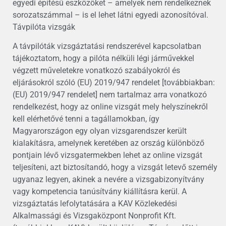
egyedi építésű eszközöket – amelyek nem rendelkeznek
sorozatszámmal – is el lehet látni egyedi azonosítóval.
Távpilóta vizsgák
A távpilóták vizsgáztatási rendszerével kapcsolatban
tájékoztatom, hogy a pilóta nélküli légi járművekkel
végzett műveletekre vonatkozó szabályokról és
eljárásokról szóló (EU) 2019/947 rendelet [továbbiakban:
(EU) 2019/947 rendelet] nem tartalmaz arra vonatkozó
rendelkezést, hogy az online vizsgát mely helyszínekről
kell elérhetővé tenni a tagállamokban, így
Magyarországon egy olyan vizsgarendszer került
kialakításra, amelynek keretében az ország különböző
pontjain lévő vizsgatermekben lehet az online vizsgát
teljesíteni, azt biztosítandó, hogy a vizsgát letevő személy
ugyanaz legyen, akinek a nevére a vizsgabizonyítvány
vagy kompetencia tanúsítvány kiállításra kerül. A
vizsgáztatás lefolytatására a KAV Közlekedési
Alkalmassági és Vizsgaközpont Nonprofit Kft.