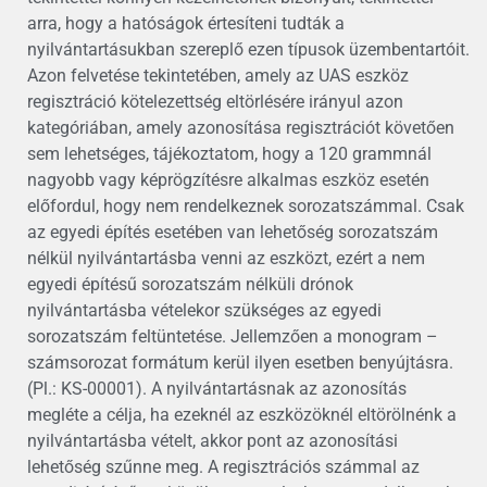
arra, hogy a hatóságok értesíteni tudták a
nyilvántartásukban szereplő ezen típusok üzembentartóit.
Azon felvetése tekintetében, amely az UAS eszköz
regisztráció kötelezettség eltörlésére irányul azon
kategóriában, amely azonosítása regisztrációt követően
sem lehetséges, tájékoztatom, hogy a 120 grammnál
nagyobb vagy képrögzítésre alkalmas eszköz esetén
előfordul, hogy nem rendelkeznek sorozatszámmal. Csak
az egyedi építés esetében van lehetőség sorozatszám
nélkül nyilvántartásba venni az eszközt, ezért a nem
egyedi építésű sorozatszám nélküli drónok
nyilvántartásba vételekor szükséges az egyedi
sorozatszám feltüntetése. Jellemzően a monogram –
számsorozat formátum kerül ilyen esetben benyújtásra.
(Pl.: KS-00001). A nyilvántartásnak az azonosítás
megléte a célja, ha ezeknél az eszközöknél eltörölnénk a
nyilvántartásba vételt, akkor pont az azonosítási
lehetőség szűnne meg. A regisztrációs számmal az