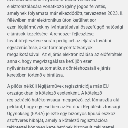
elektronizálására vonatkozó igény jogos felvetés,
amelynek folyamata már elkezdődött, tervezetten 2023. II.
félévében már elektronikus úton kerülhet sor
ezen légijárművek nyilvántartásával összefüggő hatósági
eljárások kezelésére. A rendszer fejlesztése,
továbbfejlesztése során pedig cél az eljárás további
egyszerűsítése, akár formanyomtatványok
megalkotásával. Az eljárás elektronizálása az előfeltétele
annak, hogy megvizsgálásra kerüljön ezen
nyilvántartások automatikus döntéshozatali eljárás
keretében történő elbírálása.
A pilóta nélküli légijárművek regisztrációja más EU
országokban is kötelező esetenként. A kötelező
regisztráció hatékonysága meggyőző, ezt támasztja alá
például, hogy egy esetben az Európai Repülésbiztonsági
Ügynökség (EASA) jelezte egy bizonyos típusú eszköz
szoftveres hibáját, amely a kötelező regisztrációra
tekintettel könnyen kezelhetőnek bizonyult, tekintettel