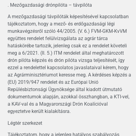
. Mezőgazdasági drónpilóta – távpilóta
A mezőgazdasági távpilóták képesítésével kapcsolatban
tájékoztatom, hogy a mező- és erdőgazdasági légi
munkavégzésről szóló 44/2005. (V. 6.) FVM-GKM-KvVM
együttes rendelet felülvizsgálata az agrár tárca
hatáskörébe tartozik, jelenleg csak ez a rendelet követeli
meg a 6/2021. (II. 5.) ITM rendelet által meghatározott
drón pilóta képzés és drón pilóta vizsga teljesítését, így
ezzel a rendelettel kapcsolatos javaslataival kérem, hogy
az Agrárminisztériumot keresse meg. A kérdéses képzés a
(EU) 2019/947 rendelet és az Európai Unió
Repülésbiztonsági Ügynöksége által kiadott útmutató
dokumentumok alapján, azokkal összhangban, a KTI-vel,
a KAV-val és a Magyarországi Drón Koalícióval
egyeztetve került kialakításra.
Légtér szerkezet
Tájékoztatom, hogy a jelenleg hatályos szabályozás